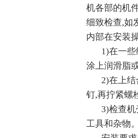
机各部的机
细致检查,如
内部在安装操
1)在一些结
涂上润滑脂
2)在上结
钉,再拧紧螺
3)检查机
工具和杂物