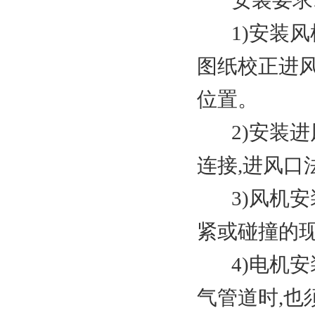
安装要求
1)安装风机
图纸校正进
位置。
2)安装进
连接,进风口
3)风机安装
紧或碰撞的现
4)电机安装
气管道时,也