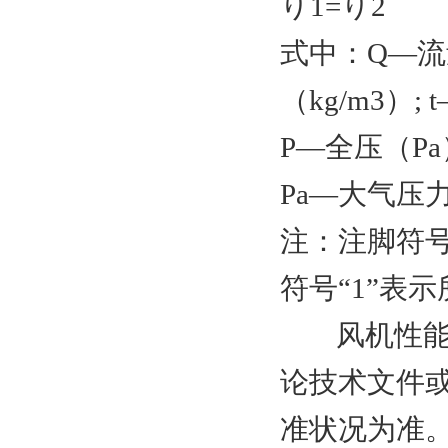
り1=り2
式中：Q—流
（kg/m3）;
P—全压（Pa
Pa—大气压力
注：注脚符号
符号“1”表
风机性能一
论技术文件
准状况为准