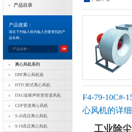
产品目录
产品搜索：
请在下列输入框内输入您要查找的产
品名称。
离心风机系列
DBF离心风机箱
HTFC柜式离心风机
F4-79-10
DXG低噪声矩形管道风机
GDF管道离心风机
心风机的详细
9-26高压离心风机
工业除尘
9-19高压离心风机