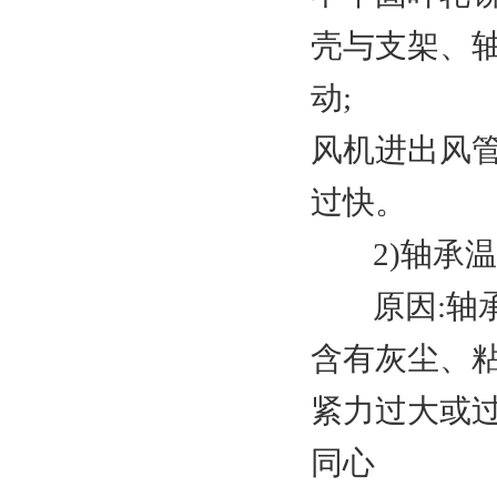
壳与支架、
动;
风机进出风管
过快。
2)轴承温
原因:轴承
含有灰尘、
紧力过大或
同心