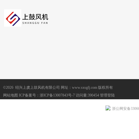
©2026 绍兴上虞上鼓风机有限公司 网址：www.sxsgfj.com 版权所有
网站地图
ICP备案号：
浙ICP备13007843号-7
访问量:390454
管理登陆
浙公网安备330604