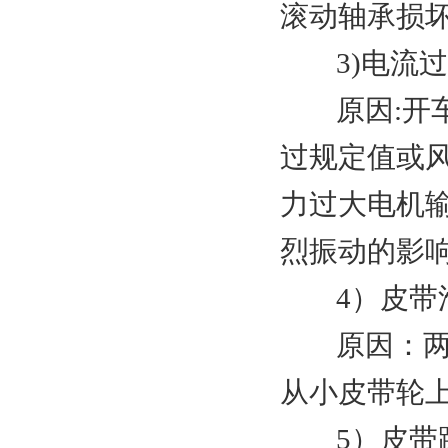
滚动轴承损
3)电流过
原因:开车
过规定值或
力过大电机
烈振动的影
4）皮带
原因：两皮
从小皮带轮
5）皮带