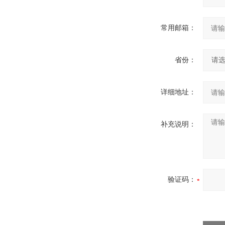
常用邮箱：
省份：
详细地址：
补充说明：
验证码：