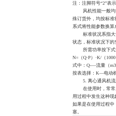
注：注脚符号“2”表
风机性能一般均指
殊订货外，均按标准
系式将性能参数换算
标准状况系指大气压力P
状态，标准状况下的空气密
所需功率按下式
N=（Q·P）·K/（1000 
式中：Q-—流量（m
按表选择：K—电动
5. 离心通风机流
在使用时，常常发
用过程中发生这种现
如果是在使用过程中
塞。