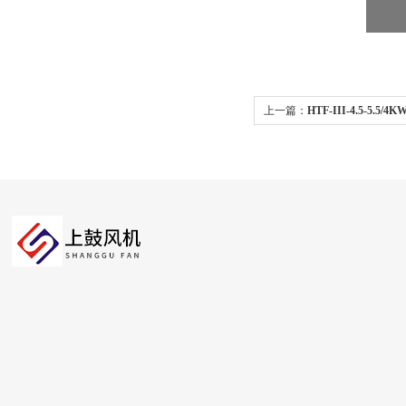
上一篇：
HTF-III-4.5-5.
HTF消防排烟风机