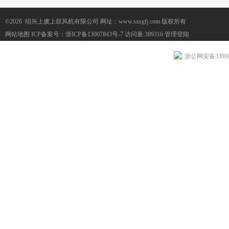
©2026 绍兴上虞上鼓风机有限公司 网址：www.sxsgfj.com 版权所有
网站地图
ICP备案号：
浙ICP备13007843号-7
访问量:389316
管理登陆
浙公网安备330604