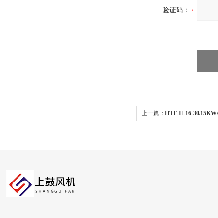
验证码：
上一篇：
HTF-II-16-30/
HTF消防排烟风机