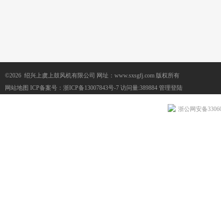
©2026 绍兴上虞上鼓风机有限公司 网址：www.sxsgfj.com 版权所有
网站地图
ICP备案号：
浙ICP备13007843号-7
访问量:389884
管理登陆
浙公网安备330604