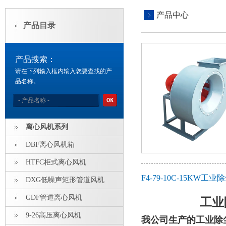
产品中心
产品目录
产品搜索：
请在下列输入框内输入您要查找的产
品名称。
离心风机系列
DBF离心风机箱
HTFC柜式离心风机
F4-79-10C-15K
DXG低噪声矩形管道风机
GDF管道离心风机
工业
9-26高压离心风机
我公司生产的
工业除