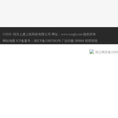
©2026 绍兴上虞上鼓风机有限公司 网址：www.sxsgfj.com 版权所有
网站地图
ICP备案号：
浙ICP备13007843号-7
访问量:389884
管理登陆
浙公网安备330604