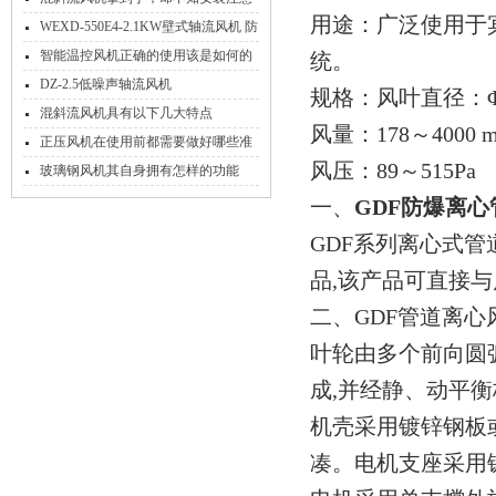
用途：广泛使用于
事项怎么能行！
WEXD-550E4-2.1KW壁式轴流风机 防
腐隔爆送风排风机
智能温控风机正确的使用该是如何的
统。
呢？
DZ-2.5低噪声轴流风机
规格：风叶直径：
混斜流风机具有以下几大特点
风量：178～400
正压风机在使用前都需要做好哪些准
风压：89～515Pa
备！
玻璃钢风机其自身拥有怎样的功能
呢？
一、
GDF防爆离心
GDF系列离心式管
品,该产品可直接与
二、GDF管道离心
叶轮由多个前向圆
成,并经静、动平衡
机壳采用镀锌钢板
凑。电机支座采用