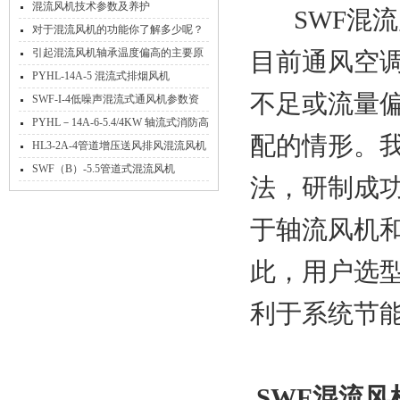
混流风机技术参数及养护
SWF混流
对于混流风机的功能你了解多少呢？
引起混流风机轴承温度偏高的主要原
目前通风空
因有哪些？
PYHL-14A-5 混流式排烟风机
不足或流量
SWF-I-4低噪声混流式通风机参数资
料
PYHL－14A-6-5.4/4KW 轴流式消防高
配的情形。我
温排烟混流风机
HL3-2A-4管道增压送风排风混流风机
可消音
SWF（B）-5.5管道式混流风机
法，研制成
于轴流风机
此，用户选
利于系统节
SWF混流风