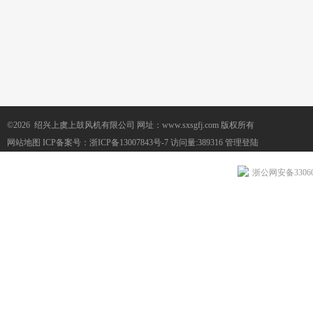
©2026 绍兴上虞上鼓风机有限公司 网址：www.sxsgfj.com 版权所有
网站地图
ICP备案号：
浙ICP备13007843号-7
访问量:389316
管理登陆
浙公网安备330604