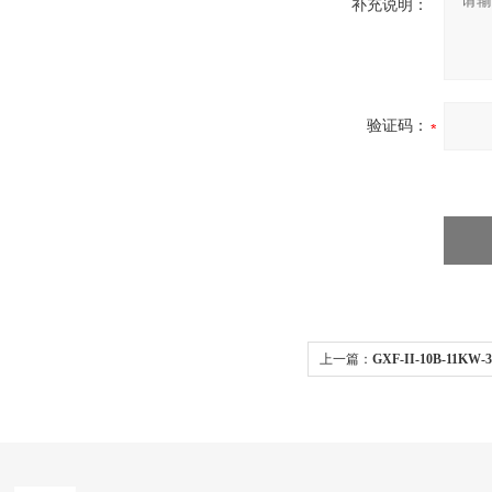
补充说明：
验证码：
上一篇：
GXF-II-10B-11
防爆 厂矿体育馆管道加压