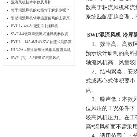
混流风机技术参数及养护
数高于轴流风机和流
对于混流风机的功能你了解多少呢？
系统匹配更趋合理，
引起混流风机轴承温度偏高的主要原
因有哪些？
PYHL-14A-5 混流式排烟风机
SWF-I-4低噪声混流式通风机参数资
SWF混流风机 冷
料
PYHL－14A-6-5.4/4KW 轴流式消防高
1、效率高、高效区
温排烟混流风机
HL3-2A-4管道增压送风排风混流风机
预示设计研制的高科
可消音
SWF（B）-5.5管道式混流风机
轴流风机高，风量较
2、结构紧凑，安装
式或离心式体积要小
点。
3、噪声低：本款风
位风压的工况条件下，
较高风机压力。在工
高*流风机而不需采
4、适用范围广：分