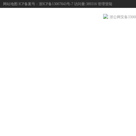
网站地图
ICP备案号：
浙ICP备13007843号-7
访问量:389316
管理登陆
浙公网安备330604