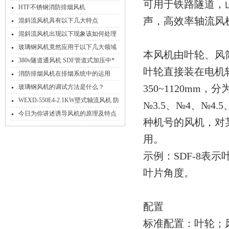
可用于铁路隧道，
呢？
HTF不锈钢消防排烟风机
声，高效率轴流风
混斜流风机具有以下几大特点
混斜流风机出现以下现象该如何处理
玻璃钢风机竟然应用于以下几大领域
本风机由叶轮、风
380v隧道通风机 SDF管道式加压中*
叶轮直接装在电机
流风机
消防排烟风机在排烟系统中的运用
350~1120mm，分
玻璃钢风机的调试方法是什么？
WEXD-550E4-2.1KW壁式轴流风机 防
№3.5、№4、№4.
腐隔爆送风排风机
今日为你讲述诱导风机的原理及特点
种机号的风机，对
用。
示例：SDF-8表示
叶片角度。
配置
标准配置：叶轮；