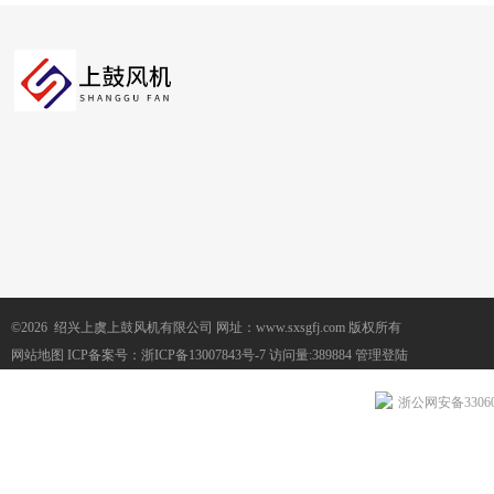
©2026 绍兴上虞上鼓风机有限公司 网址：www.sxsgfj.com 版权所有
网站地图
ICP备案号：
浙ICP备13007843号-7
访问量:389884
管理登陆
浙公网安备330604