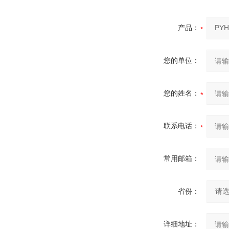
产品：
您的单位：
您的姓名：
联系电话：
常用邮箱：
省份：
详细地址：