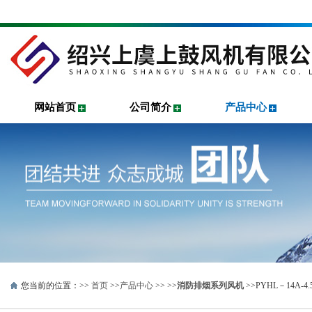
网站首页
公司简介
产品中心
您当前的位置：>>
首页
>>
产品中心
>> >>
消防排烟系列风机
>>PYHL－14A-