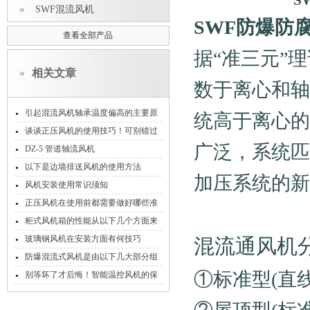
S
SWF混流风机
SWF防爆防
查看全部产品
据“准三元”
相关文章
数于离心和轴
引起混流风机轴承温度偏高的主要原
统高于离心的
因有哪些？
谈谈正压风机的使用技巧！可别错过
广泛，系统匹
了！
DZ-5 管道轴流风机
以下是边墙排送风机的使用方法
加压系统的新
风机安装使用常识须知
正压风机在使用前都需要做好哪些准
备！
柜式风机箱的性能从以下几个方面来
衡量
玻璃钢风机在安装方面有何技巧
混流通风机
防爆混流式风机是由以下几大部分组
①标准型(直
成
别等坏了才后悔！智能温控风机的保
养诀窍，早知道多用好几年