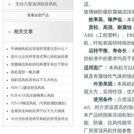
适。
无动力屋顶涡轮排风机
玻璃钢防爆防腐轴流排
查看全部产品
效率高、噪声低
：本
质轻、高强、耐腐蚀
相关文章
ABS（工程塑料）、F
机，叶轮表面经特殊的
不锈钢风机在安装时需要注意什么？
运转平衡、寿命长
：
是什么让你对管道式离心风机如此看
控标准中的要求均高于
好的
变频轴流风机的结构通常有以下部分
：
适用面广
本风机可以
组成
风机选型一般步骤
爆及有腐蚀性气体的场
混斜流风机具有以下几大特点
外形美观：
本风机
SDS-7.1隧道射流风机
观大方，实用性强，也
9-26-4.5A高压碳钢离心风机
使用条件：
介质温
T35-5.0轴流风机（可制防腐防爆款）
m3。对介质温度高的
边墙排送风机应用于以下几大领域
本产品经国家压缩机制
今日为你讲述诱导风机的原理及特点
能、防爆、抗风性能等
厂房屋顶风机性能参数