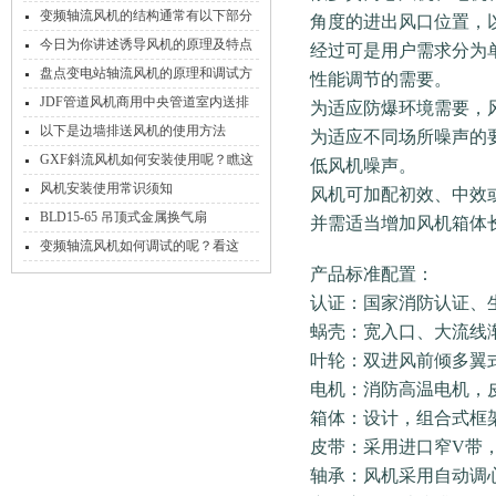
变频轴流风机的结构通常有以下部分
角度的进出风口位置，
组成
今日为你讲述诱导风机的原理及特点
经过可是用户需求分为
盘点变电站轴流风机的原理和调试方
性能调节的需要。
法
JDF管道风机商用中央管道室内送排
为适应防爆环境需要，
风
以下是边墙排送风机的使用方法
为适应不同场所噪声的
GXF斜流风机如何安装使用呢？瞧这
低风机噪声。
里！
风机安装使用常识须知
风机可加配初效、中效
BLD15-65 吊顶式金属换气扇
并需适当增加风机箱体
变频轴流风机如何调试的呢？看这
产品标准配置：
里！
认证：国家消防认证、
蜗壳：宽入口、大流线
叶轮：双进风前倾多翼
电机：消防高温电机，
箱体：设计，组合式框
皮带：采用进口窄V带
轴承：风机采用自动调